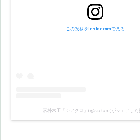
この投稿をInstagramで見る
素朴木工『シアクロ』(@siakuro)がシェアし